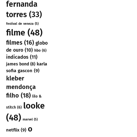
fernanda
torres
(33)
festival de veneza
(5)
filme
(48)
filmes
(16)
globo
de ouro
(10)
hbo
(6)
indicados
(11)
karla
james bond
(8)
sofia gascon
(9)
kleber
mendonça
filho
(18)
lilo &
looke
stitch
(6)
(48)
marvel
(5)
o
netflix
(9)