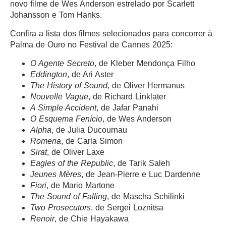
novo filme de Wes Anderson estrelado por Scarlett
Johansson e Tom Hanks.
Confira a lista dos filmes selecionados para concorrer à
Palma de Ouro no Festival de Cannes 2025:
O Agente Secreto
, de Kleber Mendonça Filho
Eddington
, de Ari Aster
The History of Sound
, de Oliver Hermanus
Nouvelle Vague
, de Richard Linklater
A Simple Accident
, de Jafar Panahi
O Esquema Fenício
, de Wes Anderson
Alpha
, de Julia Ducournau
Romeria
, de Carla Simon
Sirat
, de Oliver Laxe
Eagles of the Republic
, de Tarik Saleh
Jeunes Mères
, de Jean-Pierre e Luc Dardenne
Fiori
, de Mario Martone
The Sound of Falling
, de Mascha Schilinki
Two Prosecutors
, de Sergei Loznitsa
Renoir
, de Chie Hayakawa