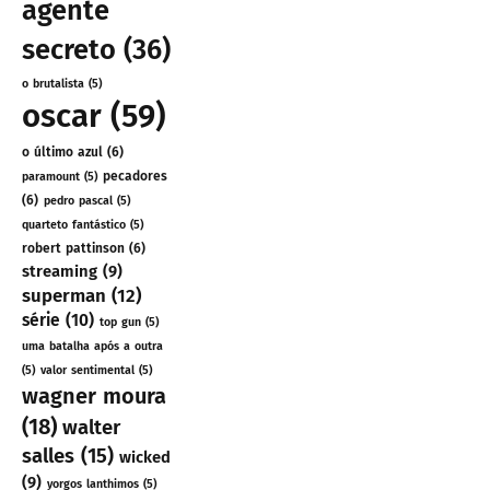
agente
secreto
(36)
o brutalista
(5)
oscar
(59)
o último azul
(6)
pecadores
paramount
(5)
(6)
pedro pascal
(5)
quarteto fantástico
(5)
robert pattinson
(6)
streaming
(9)
superman
(12)
série
(10)
top gun
(5)
uma batalha após a outra
(5)
valor sentimental
(5)
wagner moura
(18)
walter
salles
(15)
wicked
(9)
yorgos lanthimos
(5)