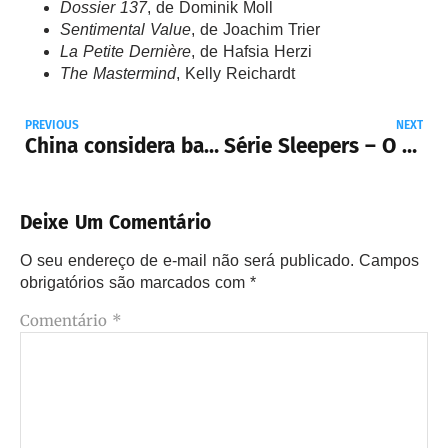
Dossier 137
, de Dominik Moll
Sentimental Value
, de Joachim Trier
La Petite Dernière
, de Hafsia Herzi
The Mastermind
, Kelly Reichardt
PREVIOUS
NEXT
China considera banir filmes norte-americanos de seus cinemas
Série Sleepers – O Crime Nunca Dorme chega ao Looke
Deixe Um Comentário
O seu endereço de e-mail não será publicado.
Campos
obrigatórios são marcados com
*
Comentário
*