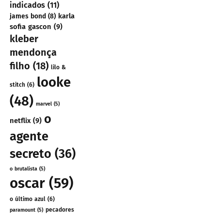
indicados
(11)
karla
james bond
(8)
sofia gascon
(9)
kleber
mendonça
filho
(18)
lilo &
looke
stitch
(6)
(48)
marvel
(5)
o
netflix
(9)
agente
secreto
(36)
o brutalista
(5)
oscar
(59)
o último azul
(6)
pecadores
paramount
(5)