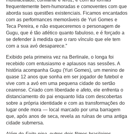
frequentemente bem-humoradas e comoventes com que
aborda suas questões existenciais. Ficamos encantados
com as performances memoráveis de Yuri Gomes e
Teca Pereira, e não esqueceremos o personagem de
Gugu, que é tão atlético quanto fabuloso, e é forçado a
se defender à medida que o raro vínculo que ele tem
com a sua avó desaparece.”
Exibido pela primeira vez na Berlinale, o longa foi
recebido com entusiasmo e aplausos nas sessões. A
história acompanha Gugu (Yuri Gomes), um menino de
quase 12 anos que sonha em ser jogador de futebol e
vive com a avó em uma pequena cidade do sertão
cearense. Criado com liberdade e afeto, ele enfrenta o
distanciamento do pai enquanto lida com descobertas
sobre a própria identidade e com as transformações do
lugar onde mora — local marcado por uma barragem
que, após anos de seca, revela as ruínas de uma antiga
cidade submersa.
Além de
Feito pipa
, outros dois filmes brasileiros