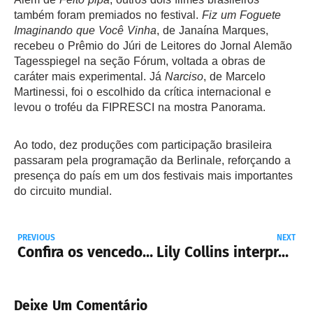
também foram premiados no festival.
Fiz um Foguete
Imaginando que Você Vinha
, de Janaína Marques,
recebeu o Prêmio do Júri de Leitores do Jornal Alemão
Tagesspiegel na seção Fórum, voltada a obras de
caráter mais experimental. Já
Narciso
, de Marcelo
Martinessi, foi o escolhido da crítica internacional e
levou o troféu da FIPRESCI na mostra Panorama.
Ao todo, dez produções com participação brasileira
passaram pela programação da Berlinale, reforçando a
presença do país em um dos festivais mais importantes
do circuito mundial.
PREVIOUS
NEXT
Confira os vencedores do Bafta 2026
Lily Collins interpretará Audrey Hepburn em filme sobre os bastidores de Bonequinha de Luxo
Deixe Um Comentário