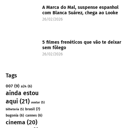
A Marca do Mal, suspense espanhol
com Blanca Suárez, chega ao Looke
26/02/2026
5 filmes frenéticos que vão te deixar
sem fôlego
26/02/2026
Tags
007
(9)
a24
(6)
ainda estou
aqui
(21)
avatar
(5)
brasil
(7)
bilheteria
(5)
bugonia
(6)
cannes
(6)
cinema
(20)