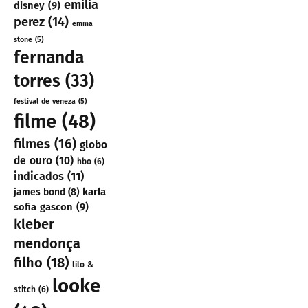
emilia
disney
(9)
perez
(14)
emma
stone
(5)
fernanda
torres
(33)
festival de veneza
(5)
filme
(48)
filmes
(16)
globo
de ouro
(10)
hbo
(6)
indicados
(11)
karla
james bond
(8)
sofia gascon
(9)
kleber
mendonça
filho
(18)
lilo &
looke
stitch
(6)