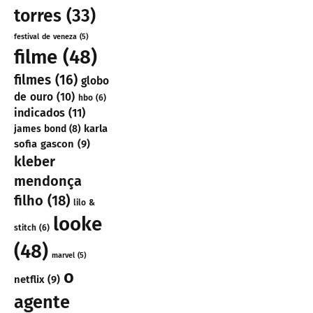
torres
(33)
festival de veneza
(5)
filme
(48)
filmes
(16)
globo
de ouro
(10)
hbo
(6)
indicados
(11)
karla
james bond
(8)
sofia gascon
(9)
kleber
mendonça
filho
(18)
lilo &
looke
stitch
(6)
(48)
marvel
(5)
o
netflix
(9)
agente