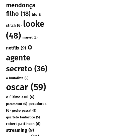
mendonça
filho
(18)
lilo &
looke
stitch
(6)
(48)
marvel
(5)
o
netflix
(9)
agente
secreto
(36)
o brutalista
(5)
oscar
(59)
o último azul
(6)
pecadores
paramount
(5)
(6)
pedro pascal
(5)
quarteto fantástico
(5)
robert pattinson
(6)
streaming
(9)