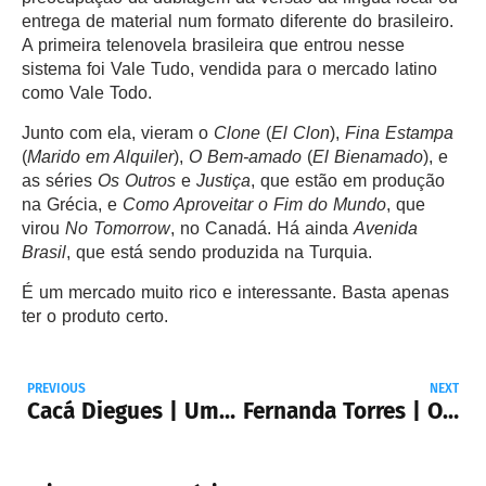
entrega de material num formato diferente do brasileiro.
A primeira telenovela brasileira que entrou nesse
sistema foi Vale Tudo, vendida para o mercado latino
como Vale Todo.
Junto com ela, vieram o
Clone
(
El Clon
),
Fina Estampa
(
Marido em Alquiler
),
O Bem-amado
(
El Bienamado
), e
as séries
Os Outros
e
Justiça
, que estão em produção
na Grécia, e
Como Aproveitar o Fim do Mundo
, que
virou
No Tomorrow
, no Canadá. Há ainda
Avenida
Brasil
, que está sendo produzida na Turquia.
É um mercado muito rico e interessante. Basta apenas
ter o produto certo.
PREVIOUS
NEXT
Cacá Diegues | Uma vida dedicada ao cinema brasileiro
Fernanda Torres | O que a imprensa norte-americana diz sobre a atriz?