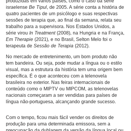
produzidas em vários países, como o caso da série
israelense
Be Tipul
, de 2005. A série conta a história de
quatro pacientes de um psicólogo e suas respectivas
sessões de terapia que, ao final da semana, relata seu
trabalho para a supervisora. Nos Estados Unidos, a
série virou
In Treatment
(2008), na Hungria e na França,
Em Therapie
(2021), e no Brasil, Selton Melo foi o
terapeuta de
Sessão de Terapia
(2012).
No mercado de entretenimento, um bom produto não
tem bandeira. Ou seja, pode mudar a língua ou o estilo
visual, mas a estrutura da história tem uma origem bem
específica. É o que aconteceu com a telenovela
brasileira no exterior. Nas feiras internacionais de
conteúdo como o MIPTV ou MIPCOM, as telenovelas
nacionais começaram a ser vendidas para países de
língua não-portuguesa, alcançando grande sucesso.
Com o tempo, ficou mais fácil vender os direitos de
produção para uma determinada emissora, sem a
preocupação da dublagem da versão da língua local ou