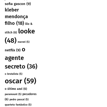
sofia gascon
(9)
kleber
mendonça
filho
(18)
lilo &
looke
stitch
(6)
(48)
marvel
(5)
o
netflix
(9)
agente
secreto
(36)
o brutalista
(5)
oscar
(59)
o último azul
(6)
pecadores
paramount
(5)
(6)
pedro pascal
(5)
quarteto fantástico
(5)