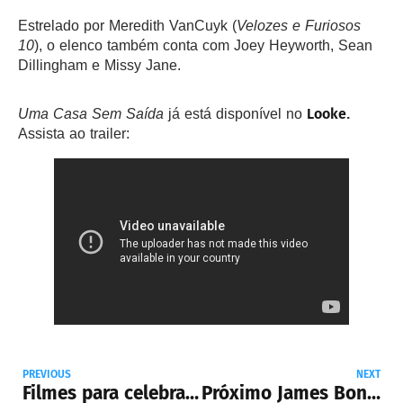
Estrelado por Meredith VanCuyk (
Velozes e Furiosos
10
), o elenco também conta com Joey Heyworth, Sean
Dillingham e Missy Jane.
Looke
Uma Casa Sem Saída
já está disponível no
.
Assista ao trailer:
PREVIOUS
NEXT
Filmes para celebrar todas as mulheres
Próximo James Bond será um homem britânico, confirma Amazon