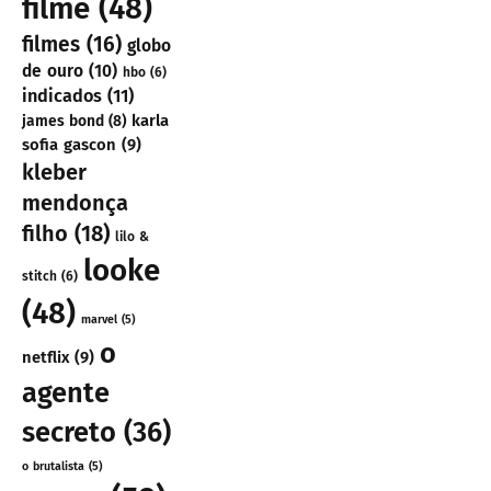
filme
(48)
filmes
(16)
globo
de ouro
(10)
hbo
(6)
indicados
(11)
karla
james bond
(8)
sofia gascon
(9)
kleber
mendonça
filho
(18)
lilo &
looke
stitch
(6)
(48)
marvel
(5)
o
netflix
(9)
agente
secreto
(36)
o brutalista
(5)