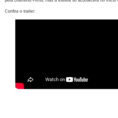
pela Diamond Films, mas a estreia só acontecerá no início
Confira o trailer: