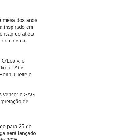
de mesa dos anos
ja inspirado em
censão do atleta
 de cinema,
n O’Leary, o
diretor Abel
 Penn Jillette e
ós vencer o SAG
erpretação de
do para 25 de
nga será lançado