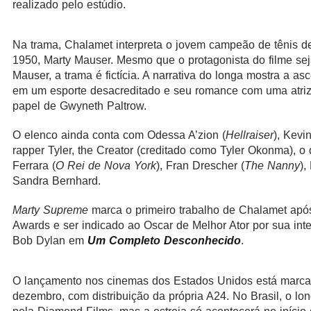
realizado pelo estúdio.
Na trama, Chalamet interpreta o jovem campeão de tênis 
1950, Marty Mauser. Mesmo que o protagonista do filme se
Mauser, a trama é fictícia. A narrativa do longa mostra a as
em um esporte desacreditado e seu romance com uma atriz
papel de Gwyneth Paltrow.
O elenco ainda conta com Odessa A’zion (
Hellraiser
), Kevi
rapper Tyler, the Creator (creditado como Tyler Okonma), o 
Ferrara (
O Rei de Nova York
), Fran Drescher (
The Nanny
),
Sandra Bernhard.
Marty Supreme
marca o primeiro trabalho de Chalamet ap
Awards e ser indicado ao Oscar de Melhor Ator por sua int
Bob Dylan em
Um Completo Desconhecido
.
O lançamento nos cinemas dos Estados Unidos está marca
dezembro, com distribuição da própria A24. No Brasil, o lo