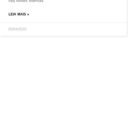
cita fontes internas
LEIA MAIS »
05/04/2025