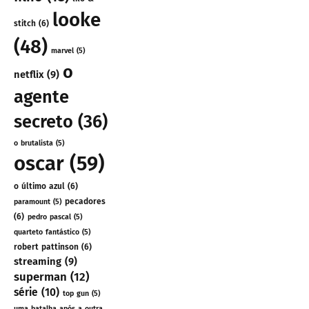
looke
stitch
(6)
(48)
marvel
(5)
o
netflix
(9)
agente
secreto
(36)
o brutalista
(5)
oscar
(59)
o último azul
(6)
pecadores
paramount
(5)
(6)
pedro pascal
(5)
quarteto fantástico
(5)
robert pattinson
(6)
streaming
(9)
superman
(12)
série
(10)
top gun
(5)
uma batalha após a outra