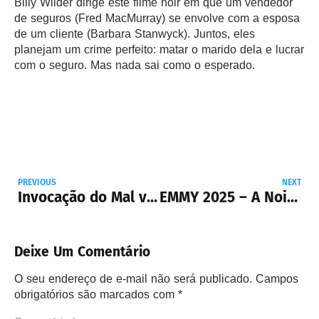
Billy Wilder dirige este filme noir em que um vendedor
de seguros (Fred MacMurray) se envolve com a esposa
de um cliente (Barbara Stanwyck). Juntos, eles
planejam um crime perfeito: matar o marido dela e lucrar
com o seguro. Mas nada sai como o esperado.
PREVIOUS
NEXT
Invocação do Mal vai ganhar série com roteiristas da Marvel
EMMY 2025 – A Noite de The Pitt, Adolescência e O Estudio
Deixe Um Comentário
O seu endereço de e-mail não será publicado.
Campos
obrigatórios são marcados com
*