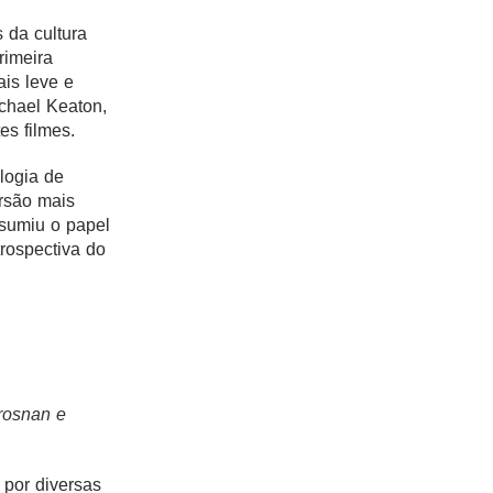
 da cultura
rimeira
is leve e
chael Keaton,
tes filmes.
ilogia de
rsão mais
sumiu o papel
rospectiva do
rosnan e
por diversas