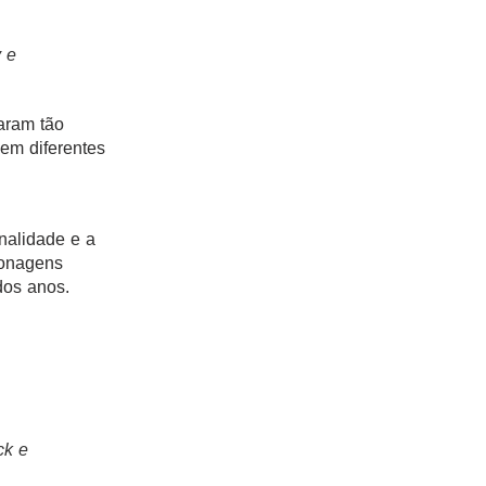
 e
aram tão
 em diferentes
nalidade e a
sonagens
dos anos.
ck e