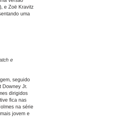
uma versão
), e Zoë Kravitz
sentando uma
atch e
agem, seguido
t Downey Jr.
mes dirigidos
tive fica nas
olmes na série
 mais jovem e