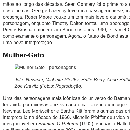
mãos ao longo das décadas. Sean Connery foi o primeiro a 
nos cinemas. George Lazenby teve uma passagem breve, m
presença. Roger Moore trouxe um tom mais leve e carismáti
personagem, enquanto Timothy Dalton tentou uma abordagem
Pierce Brosnan modernizou Bond nos anos 1990, e Daniel C
completamente o personagem. Agora, o futuro de Bond está 
uma nova interpretação.
Mulher-Gato
Julie Newmar, Michelle Pfeiffer, Halle Berry, Anne Hat
Zoë Kravitz (Fotos: Reprodução)
Uma das personagens mais icônicas do universo do Batman
foi vivida por diversas atrizes, cada uma trazendo um toque ú
Newmar, Lee Meriwether e Eartha Kitt foram algumas das pr
interpretá-la na década de 1960. Michelle Pfeiffer deu vida 
inesquecível em
Batman: O Retorno
(1992), enquanto Halle 