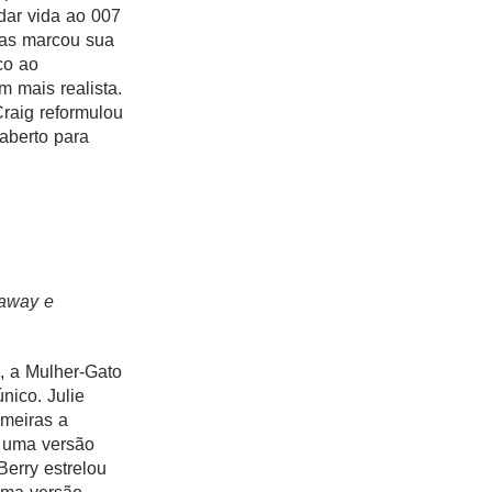
dar vida ao 007
as marcou sua
co ao
 mais realista.
raig reformulou
aberto para
haway e
, a Mulher-Gato
nico. Julie
imeiras a
a uma versão
Berry estrelou