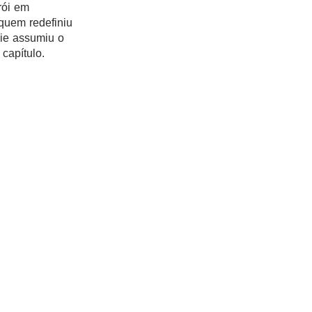
rói em
quem redefiniu
ie assumiu o
capítulo.