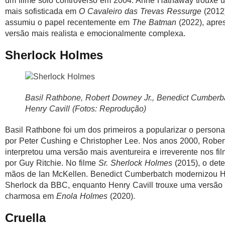
um filme solo controverso em 2004. Anne Hathaway trouxe 
mais sofisticada em
O Cavaleiro das Trevas Ressurge
(2012
assumiu o papel recentemente em
The Batman
(2022), apre
versão mais realista e emocionalmente complexa.
Sherlock Holmes
Basil Rathbone, Robert Downey Jr., Benedict Cumberb
Henry Cavill (Fotos: Reprodução)
Basil Rathbone foi um dos primeiros a popularizar o person
por Peter Cushing e Christopher Lee. Nos anos 2000, Rober
interpretou uma versão mais aventureira e irreverente nos fil
por Guy Ritchie. No filme
Sr. Sherlock Holmes
(2015), o dete
mãos de Ian McKellen. Benedict Cumberbatch modernizou H
Sherlock da BBC, enquanto Henry Cavill trouxe uma versão
charmosa em
Enola Holmes
(2020).
Cruella