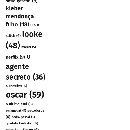
sofia gascon
(9)
kleber
mendonça
filho
(18)
lilo &
looke
stitch
(6)
(48)
marvel
(5)
o
netflix
(9)
agente
secreto
(36)
o brutalista
(5)
oscar
(59)
o último azul
(6)
pecadores
paramount
(5)
(6)
pedro pascal
(5)
quarteto fantástico
(5)
robert pattinson
(6)