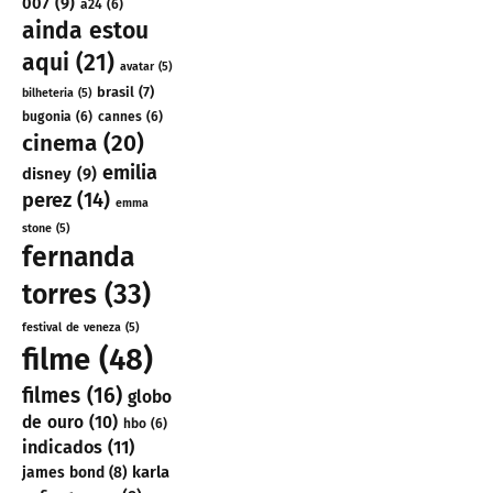
007
(9)
a24
(6)
ainda estou
aqui
(21)
avatar
(5)
brasil
(7)
bilheteria
(5)
bugonia
(6)
cannes
(6)
cinema
(20)
emilia
disney
(9)
perez
(14)
emma
stone
(5)
fernanda
torres
(33)
festival de veneza
(5)
filme
(48)
filmes
(16)
globo
de ouro
(10)
hbo
(6)
indicados
(11)
karla
james bond
(8)