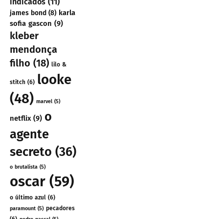
indicados
(11)
karla
james bond
(8)
sofia gascon
(9)
kleber
mendonça
filho
(18)
lilo &
looke
stitch
(6)
(48)
marvel
(5)
o
netflix
(9)
agente
secreto
(36)
o brutalista
(5)
oscar
(59)
o último azul
(6)
pecadores
paramount
(5)