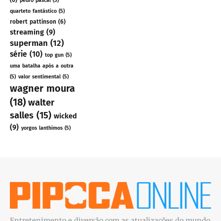
(6)
pedro pascal
(5)
quarteto fantástico
(5)
robert pattinson
(6)
streaming
(9)
superman
(12)
série
(10)
top gun
(5)
uma batalha após a outra
(5)
valor sentimental
(5)
wagner moura
(18)
walter
salles
(15)
wicked
(9)
yorgos lanthimos
(5)
Entretenimento e diversão com as atualizações do mundo