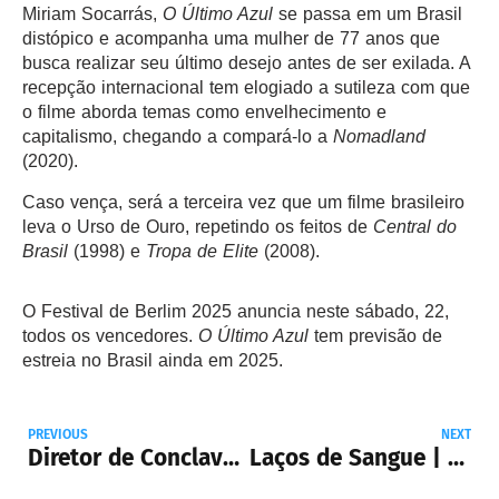
Miriam Socarrás,
O Último Azul
se passa em um Brasil
distópico e acompanha uma mulher de 77 anos que
busca realizar seu último desejo antes de ser exilada. A
recepção internacional tem elogiado a sutileza com que
o filme aborda temas como envelhecimento e
capitalismo, chegando a compará-lo a
Nomadland
(2020).
Caso vença, será a terceira vez que um filme brasileiro
leva o Urso de Ouro, repetindo os feitos de
Central do
Brasil
(1998) e
Tropa de Elite
(2008).
O Festival de Berlim 2025 anuncia neste sábado, 22,
todos os vencedores.
O Último Azul
tem previsão de
estreia no Brasil ainda em 2025.
PREVIOUS
NEXT
Diretor de Conclave revela desejo em trabalhar com Fernanda Torres: ‘Seria lindo’
Laços de Sangue | Filme indicado à Palma de Ouro em Cannes chega ao Looke