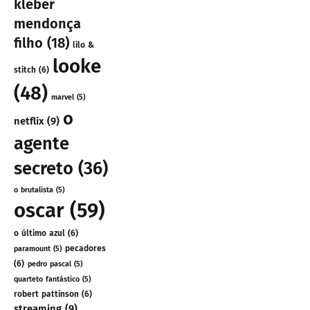
kleber
mendonça
filho
(18)
lilo &
looke
stitch
(6)
(48)
marvel
(5)
o
netflix
(9)
agente
secreto
(36)
o brutalista
(5)
oscar
(59)
o último azul
(6)
pecadores
paramount
(5)
(6)
pedro pascal
(5)
quarteto fantástico
(5)
robert pattinson
(6)
streaming
(9)