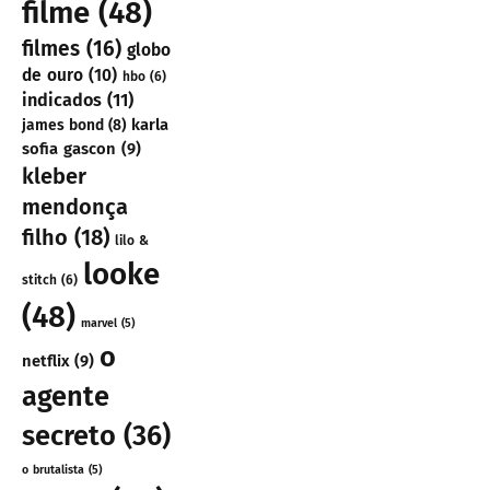
filme
(48)
filmes
(16)
globo
de ouro
(10)
hbo
(6)
indicados
(11)
karla
james bond
(8)
sofia gascon
(9)
kleber
mendonça
filho
(18)
lilo &
looke
stitch
(6)
(48)
marvel
(5)
o
netflix
(9)
agente
secreto
(36)
o brutalista
(5)