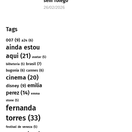
sem fôlego
26/02/2026
Tags
007
(9)
a24
(6)
ainda estou
aqui
(21)
avatar
(5)
brasil
(7)
bilheteria
(5)
bugonia
(6)
cannes
(6)
cinema
(20)
emilia
disney
(9)
perez
(14)
emma
stone
(5)
fernanda
torres
(33)
festival de veneza
(5)