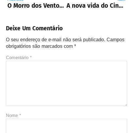
O Morro dos Ventos Uivantes | Filme é descrito como ‘sedutor’ e ‘hipnótico’ em primeiras críticas
A nova vida do Cine Copan
Deixe Um Comentário
O seu endereço de e-mail não será publicado.
Campos
obrigatórios são marcados com
*
Comentário
*
Nome
*