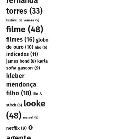
fernanda
torres
(33)
festival de veneza
(5)
filme
(48)
filmes
(16)
globo
de ouro
(10)
hbo
(6)
indicados
(11)
karla
james bond
(8)
sofia gascon
(9)
kleber
mendonça
filho
(18)
lilo &
looke
stitch
(6)
(48)
marvel
(5)
o
netflix
(9)
agente