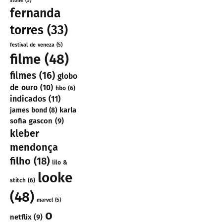
stone
(5)
fernanda
torres
(33)
festival de veneza
(5)
filme
(48)
filmes
(16)
globo
de ouro
(10)
hbo
(6)
indicados
(11)
karla
james bond
(8)
sofia gascon
(9)
kleber
mendonça
filho
(18)
lilo &
looke
stitch
(6)
(48)
marvel
(5)
o
netflix
(9)